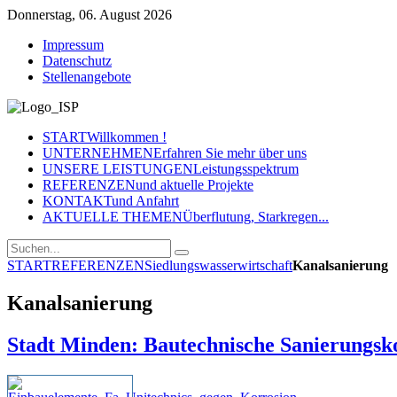
Donnerstag, 06. August 2026
Impressum
Datenschutz
Stellenangebote
START
Willkommen !
UNTERNEHMEN
Erfahren Sie mehr über uns
UNSERE LEISTUNGEN
Leistungsspektrum
REFERENZEN
und aktuelle Projekte
KONTAKT
und Anfahrt
AKTUELLE THEMEN
Überflutung, Starkregen...
START
REFERENZEN
Siedlungswasserwirtschaft
Kanalsanierung
Kanalsanierung
Stadt Minden: Bautechnische Sanierungsk