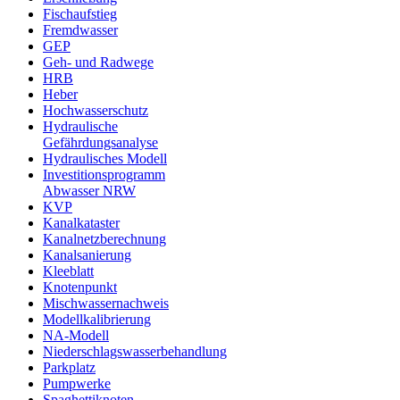
Fischaufstieg
Fremdwasser
GEP
Geh- und Radwege
HRB
Heber
Hochwasserschutz
Hydraulische
Gefährdungsanalyse
Hydraulisches Modell
Investitionsprogramm
Abwasser NRW
KVP
Kanalkataster
Kanalnetzberechnung
Kanalsanierung
Kleeblatt
Knotenpunkt
Mischwassernachweis
Modellkalibrierung
NA-Modell
Niederschlagswasserbehandlung
Parkplatz
Pumpwerke
Spaghettiknoten