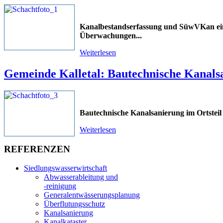
Kanalbestandserfassung und SüwVKan ein
Überwachungen
...
Weiterlesen
Gemeinde Kalletal: Bautechnische Kanals
Bautechnische Kanalsanierung im Ortsteil
Weiterlesen
REFERENZEN
Siedlungswasserwirtschaft
Abwasserableitung und
-reinigung
Generalentwässerungsplanung
Überflutungsschutz
Kanalsanierung
Kanalkataster