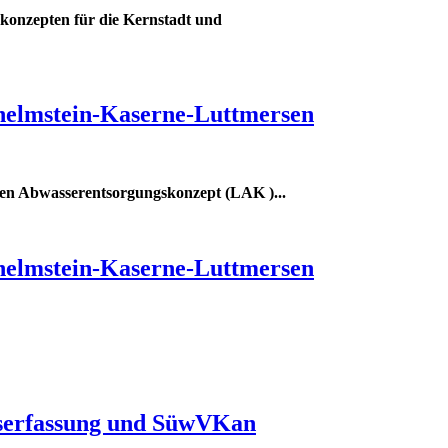
konzepten für die Kernstadt und
helmstein-Kaserne-Luttmersen
enen Abwasserentsorgungskonzept (LAK )
...
helmstein-Kaserne-Luttmersen
dserfassung und SüwVKan