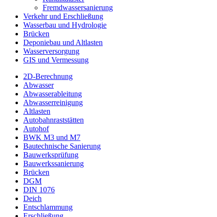
Fremdwassersanierung
Verkehr und Erschließung
Wasserbau und Hydrologie
Brücken
Deponiebau und Altlasten
Wasserversorgung
GIS und Vermessung
2D-Berechnung
Abwasser
Abwasserableitung
Abwasserreinigung
Altlasten
Autobahnraststätten
Autohof
BWK M3 und M7
Bautechnische Sanierung
Bauwerksprüfung
Bauwerkssanierung
Brücken
DGM
DIN 1076
Deich
Entschlammung
Erschließung