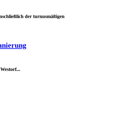
schließlich der turnusmäßigen
anierung
 Westorf
...