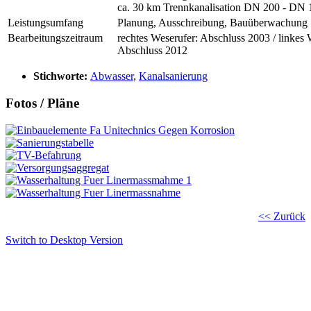
ca. 30 km Trennkanalisation DN 200 - DN 
Leistungsumfang
Planung, Ausschreibung, Bauüberwachung
Bearbeitungszeitraum
rechtes Weserufer: Abschluss 2003 / linkes 
Abschluss 2012
Stichworte:
Abwasser
,
Kanalsanierung
Fotos / Pläne
<< Zurück
Switch to Desktop Version
Copyright © 2011 - 2024 Ingenieurbüro Steinbrecher +
Gohlke GbR - Hauptstraße 79-81, 32457 Porta Westfalica
Tel.: (05 71) 7 98 40-0, Fax: (05 71) 7 98 40-60
- E-Mail: post@steinbrecher-gohlke.de