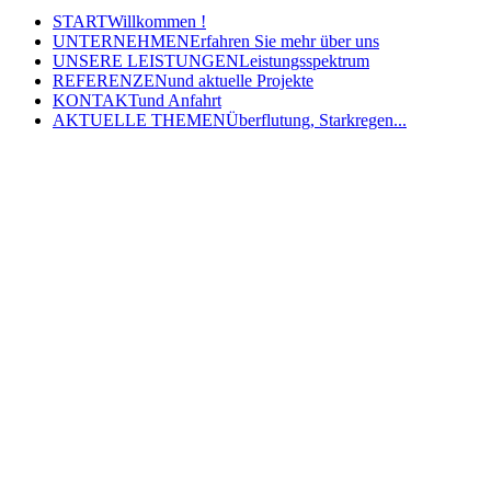
START
Willkommen !
UNTERNEHMEN
Erfahren Sie mehr über uns
UNSERE LEISTUNGEN
Leistungsspektrum
REFERENZEN
und aktuelle Projekte
KONTAKT
und Anfahrt
AKTUELLE THEMEN
Überflutung, Starkregen...