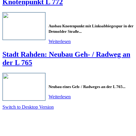
Knotenpunkt L 772
Ausbau Knotenpunkt mit Linksabbiegespur in der
Detmolder Straße...
Weiterlesen
Stadt Rahden: Neubau Geh- / Radweg an
der L 765
Neubau eines Geh- / Radweges an der L 765...
Weiterlesen
Switch to Desktop Version
Copyright © 2011 - 2024 Ingenieurbüro Steinbrecher +
Gohlke GbR - Hauptstraße 79-81, 32457 Porta Westfalica
Tel.: (05 71) 7 98 40-0, Fax: (05 71) 7 98 40-60
- E-Mail: post@steinbrecher-gohlke.de