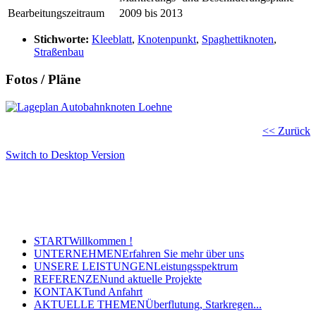
Bearbeitungszeitraum
2009 bis 2013
Stichworte:
Kleeblatt
,
Knotenpunkt
,
Spaghettiknoten
,
Straßenbau
Fotos / Pläne
<< Zurück
Switch to Desktop Version
Copyright © 2011 - 2024 Ingenieurbüro Steinbrecher +
Gohlke GbR - Hauptstraße 79-81, 32457 Porta Westfalica
Tel.: (05 71) 7 98 40-0, Fax: (05 71) 7 98 40-60
- E-Mail: post@steinbrecher-gohlke.de
START
Willkommen !
UNTERNEHMEN
Erfahren Sie mehr über uns
UNSERE LEISTUNGEN
Leistungsspektrum
REFERENZEN
und aktuelle Projekte
KONTAKT
und Anfahrt
AKTUELLE THEMEN
Überflutung, Starkregen...