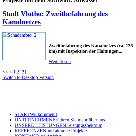
Projekte mit dem Stichwort: Abwasser
Stadt Vlotho: Zweitbefahrung des
Kanalnetzes
Zweitbefahrung des Kanalnetzes (ca. 135
km) mit Inspektion der Haltungen
...
Weiterlesen
<<
<
1
2
[
3
]
Switch to Desktop Version
Copyright © 2011 - 2024 Ingenieurbüro Steinbrecher +
Gohlke GbR - Hauptstraße 79-81, 32457 Porta Westfalica
Tel.: (05 71) 7 98 40-0, Fax: (05 71) 7 98 40-60
- E-Mail: post@steinbrecher-gohlke.de
START
Willkommen !
UNTERNEHMEN
Erfahren Sie mehr über uns
UNSERE LEISTUNGEN
Leistungsspektrum
REFERENZEN
und aktuelle Projekte