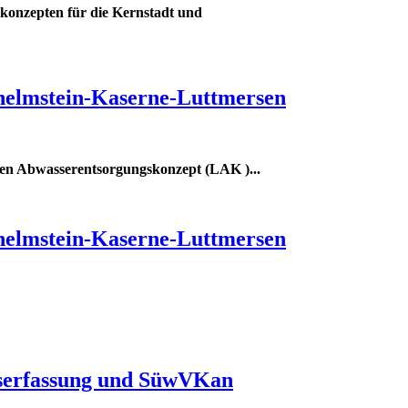
konzepten für die Kernstadt und
helmstein-Kaserne-Luttmersen
enen Abwasserentsorgungskonzept (LAK )
...
helmstein-Kaserne-Luttmersen
dserfassung und SüwVKan