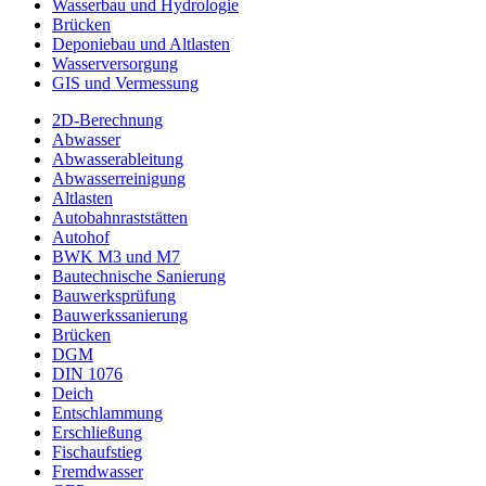
Wasserbau und Hydrologie
Brücken
Deponiebau und Altlasten
Wasserversorgung
GIS und Vermessung
2D-Berechnung
Abwasser
Abwasserableitung
Abwasserreinigung
Altlasten
Autobahnraststätten
Autohof
BWK M3 und M7
Bautechnische Sanierung
Bauwerksprüfung
Bauwerkssanierung
Brücken
DGM
DIN 1076
Deich
Entschlammung
Erschließung
Fischaufstieg
Fremdwasser