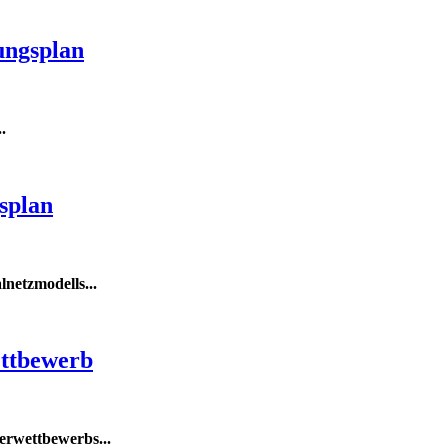
ungsplan
..
splan
lnetzmodells
...
ettbewerb
merwettbewerbs
...