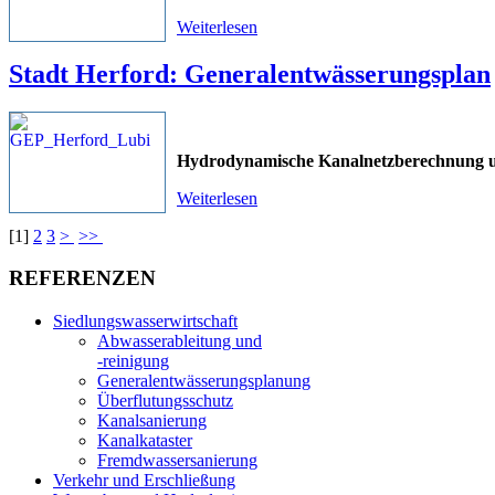
Weiterlesen
Stadt Herford: Generalentwässerungsplan
Hydrodynamische Kanalnetzberechnung 
Weiterlesen
[
1
]
2
3
>
>>
REFERENZEN
Siedlungswasserwirtschaft
Abwasserableitung und
-reinigung
Generalentwässerungsplanung
Überflutungsschutz
Kanalsanierung
Kanalkataster
Fremdwassersanierung
Verkehr und Erschließung