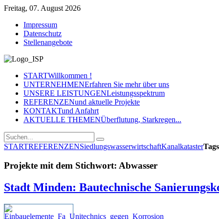
Freitag, 07. August 2026
Impressum
Datenschutz
Stellenangebote
START
Willkommen !
UNTERNEHMEN
Erfahren Sie mehr über uns
UNSERE LEISTUNGEN
Leistungsspektrum
REFERENZEN
und aktuelle Projekte
KONTAKT
und Anfahrt
AKTUELLE THEMEN
Überflutung, Starkregen...
START
REFERENZEN
Siedlungswasserwirtschaft
Kanalkataster
Tags
Projekte mit dem Stichwort: Abwasser
Stadt Minden: Bautechnische Sanierungsk