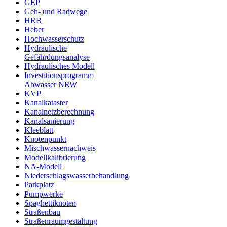
GEP
Geh- und Radwege
HRB
Heber
Hochwasserschutz
Hydraulische
Gefährdungsanalyse
Hydraulisches Modell
Investitionsprogramm
Abwasser NRW
KVP
Kanalkataster
Kanalnetzberechnung
Kanalsanierung
Kleeblatt
Knotenpunkt
Mischwassernachweis
Modellkalibrierung
NA-Modell
Niederschlagswasserbehandlung
Parkplatz
Pumpwerke
Spaghettiknoten
Straßenbau
Straßenraumgestaltung