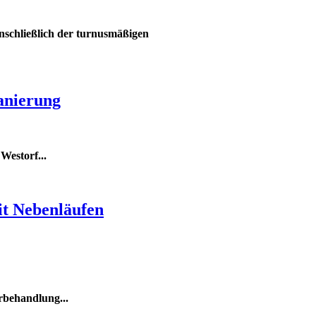
schließlich der turnusmäßigen
anierung
 Westorf
...
t Nebenläufen
behandlung...