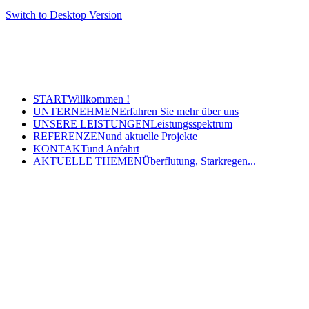
Switch to Desktop Version
Copyright © 2011 - 2024 Ingenieurbüro Steinbrecher +
Gohlke GbR - Hauptstraße 79-81, 32457 Porta Westfalica
Tel.: (05 71) 7 98 40-0, Fax: (05 71) 7 98 40-60
- E-Mail: post@steinbrecher-gohlke.de
START
Willkommen !
UNTERNEHMEN
Erfahren Sie mehr über uns
UNSERE LEISTUNGEN
Leistungsspektrum
REFERENZEN
und aktuelle Projekte
KONTAKT
und Anfahrt
AKTUELLE THEMEN
Überflutung, Starkregen...