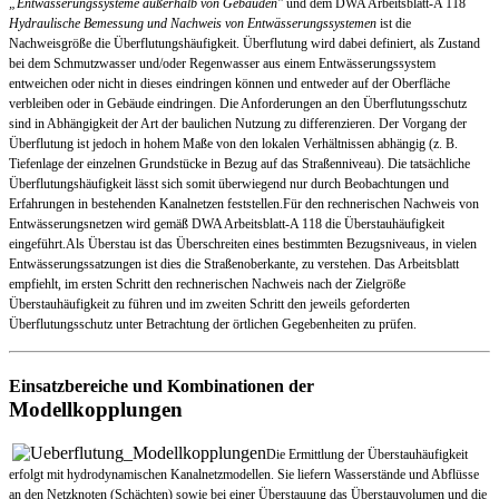
„Entwässerungssysteme außerhalb von Gebäuden"
und dem DWA Arbeitsblatt-A 118
Hydraulische Bemessung und Nachweis von Entwässerungssystemen
ist die
Nachweisgröße die Überflutungshäufigkeit. Überflutung wird dabei definiert, als Zustand
bei dem Schmutzwasser und/oder Regenwasser aus einem Entw
ässerungssystem
entweichen
oder nicht in dieses eindringen können und entweder auf der Oberfläche
verbleiben oder in Gebäude eindringen. Die Anforderungen an den Überflutungsschutz
sind in Abhängigkeit der Art der baulichen Nutzung zu differenzieren. Der Vorgang der
Überflutung ist jedoch in hohem Maße von den lokalen Verhältnissen abhängig (z. B.
Tiefenlage der einzelnen Grundstücke in Bezug auf das Straßenniveau). Die tatsächliche
Überflutungshäufigkeit lässt sich somit überwiegend nur durch Beobachtungen und
Erfahrungen in bestehenden Kanalnetzen feststellen.Für den rechnerischen Nachweis von
Entwässerungsnetzen wird gemäß DWA Arbeitsblatt-A 118 die Überstauhäufigkeit
eingeführt.Als Überstau ist das Überschreiten eines bestimmten Bezugsniveaus, in vielen
Entwässerungssatzungen ist dies die Straßenoberkante, zu verstehen. Das Arbeitsblatt
empfiehlt, im ersten Schritt den rechnerischen Nachweis nach der Zielgröße
Überstauhäufigkeit zu führen und im zweiten Schritt den jeweils geforderten
Überflutungsschutz unter Betrachtung der örtlichen Gegebenheiten zu prüfen.
Einsatzbereiche und Kombinationen der
Modellkopplungen
Die Ermittlung der Überstauhäufigkeit
erfolgt mit hydrodynamischen Kanalnetzmodellen. Sie liefern Wasserstände und Abflüsse
an den Netzknoten (Schächten) sowie bei einer Überstauung das Überstau
volumen und die