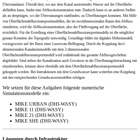
Überstaudauer. Überall dort, wo aus dem
Kanal austretendes Wasser auf der Oberfläche
abfließen kann, findet eine Abflusskonzentration statt. Dadurch kann es an anderen Stellen
als an denjenigen, wo die Überstauungen stattfinden, zu Überflutungen kommen. Mit Hilfe
von Oberflächenabflusstransportmodellen, die im zweidimensionalen Raum den Abfluss
simulieren, wird die Abflusskonzentration, also der Fließvorgang auf der Oberfläche,
ersichtlich. Für die Erstellung eines Oberflächenabflusstransportmodells ist die möglichst
genaue Kenntnis der Topografie notwendig. Grundlage bildet ein digitales Höhenmodell,
vorzugsweise auf der Basis einer Laserscan-Befliegung. Durch die Kopplung des1-
dimensionalen Kanalnetzmodells mit dem 2-dimensionalen
Oberflächenabflusstransportmodell wird realitätsnah das gesamte Abflussgeschehen
abgebildet. Sind neben der Kanalisation auch Gewässer in die Überflutungsbetrachtung mit
einzubeziehen, können diese ebenfalls mit dem Oberflächenabflusstransportmodell
gekoppelt werden. Bei Interaktionen mit dem Grundwasser kann weiterhin eine Kopplung
mit den entsprechenden Grundwassermodellen erfolgen.
Wir setzen für diese Aufgaben folgende numerische
Simulationsmodelle ein:
MIKE URBAN (DHI-WASY)
MIKE 11 (DHI-WASY)
MIKE 21 (DHI-WASY)
MIKE SHE (DHI-WASY)
Lösungen durch Infrastruktur