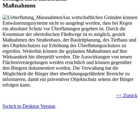
Maßnahmen
Aus wirtschaftlichen Gründen können
Entwässerungssysteme nicht so ausgelegt werden, dass bei Regen
ein absoluter Schutz vor Überflutungen gegeben ist. Durch die
Kenntnisse der oberirdischen Fließwege ist es möglich, gezielt
Maßnahmen des Straßenbaus, der Bauleitplanung, des Tiefbaus und
des Objektschutzes zur Erhöhung des Überflutungsschutzes zu
ergreifen. Weiterhin können die geplanten Maßnahmen auf ihre
Wirksamkeit hin überprüft werden. Die Auswirkungen von neuen
Flächenversiegelungen werden ersichtlich und können gegenüber
den Bürgern dokumentiert werden. Die Verwaltung hat die
Möglichkeit die Bürger über überflutungsgefährdete Bereiche zu
informieren, damit ein präventiver Objektschutz seitens der Bürger
erfolgen kann.
<< Zurück
Switch to Desktop Version
Copyright © 2011 - 2024 Ingenieurbüro Steinbrecher +
Gohlke GbR - Hauptstraße 79-81, 32457 Porta Westfalica
Tel.: (05 71) 7 98 40-0, Fax: (05 71) 7 98 40-60
- E-Mail: post@steinbrecher-gohlke.de