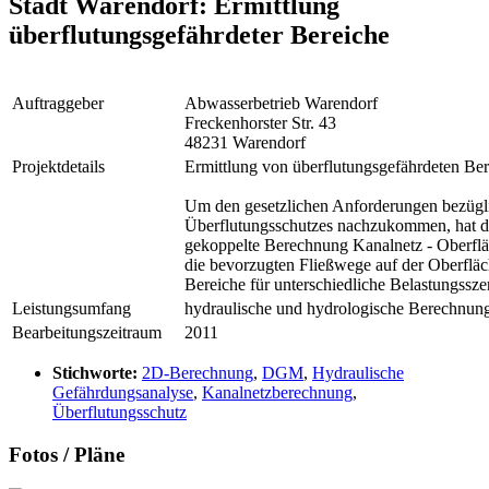
Stadt Warendorf: Ermittlung
überflutungsgefährdeter Bereiche
Auftraggeber
Abwasserbetrieb Warendorf
Freckenhorster Str. 43
48231 Warendorf
Projektdetails
Ermittlung von überflutungsgefährdeten Ber
Um den gesetzlichen Anforderungen bezügl
Überflutungsschutzes nachzukommen, hat d
gekoppelte Berechnung Kanalnetz - Oberflä
die bevorzugten Fließwege auf der Oberfläc
Bereiche für unterschiedliche Belastungsszen
Leistungsumfang
hydraulische und hydrologische Berechnun
Bearbeitungszeitraum
2011
Stichworte:
2D-Berechnung
,
DGM
,
Hydraulische
Gefährdungsanalyse
,
Kanalnetzberechnung
,
Überflutungsschutz
Fotos / Pläne