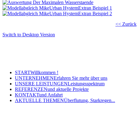
<< Zurück
Switch to Desktop Version
Copyright © 2011 - 2024 Ingenieurbüro Steinbrecher +
Gohlke GbR - Hauptstraße 79-81, 32457 Porta Westfalica
Tel.: (05 71) 7 98 40-0, Fax: (05 71) 7 98 40-60
- E-Mail: post@steinbrecher-gohlke.de
START
Willkommen !
UNTERNEHMEN
Erfahren Sie mehr über uns
UNSERE LEISTUNGEN
Leistungsspektrum
REFERENZEN
und aktuelle Projekte
KONTAKT
und Anfahrt
AKTUELLE THEMEN
Überflutung, Starkregen...