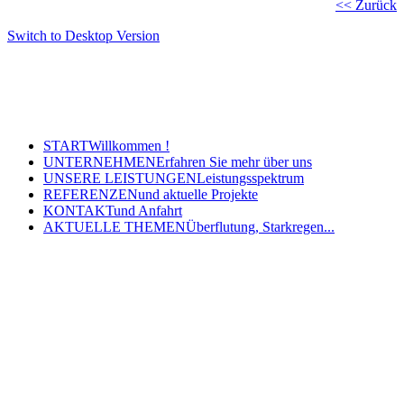
<< Zurück
Switch to Desktop Version
Copyright © 2011 - 2024 Ingenieurbüro Steinbrecher +
Gohlke GbR - Hauptstraße 79-81, 32457 Porta Westfalica
Tel.: (05 71) 7 98 40-0, Fax: (05 71) 7 98 40-60
- E-Mail: post@steinbrecher-gohlke.de
START
Willkommen !
UNTERNEHMEN
Erfahren Sie mehr über uns
UNSERE LEISTUNGEN
Leistungsspektrum
REFERENZEN
und aktuelle Projekte
KONTAKT
und Anfahrt
AKTUELLE THEMEN
Überflutung, Starkregen...