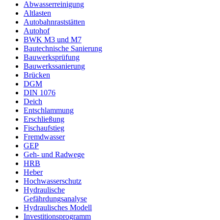
Abwasserreinigung
Altlasten
Autobahnraststätten
Autohof
BWK M3 und M7
Bautechnische Sanierung
Bauwerksprüfung
Bauwerkssanierung
Brücken
DGM
DIN 1076
Deich
Entschlammung
Erschließung
Fischaufstieg
Fremdwasser
GEP
Geh- und Radwege
HRB
Heber
Hochwasserschutz
Hydraulische
Gefährdungsanalyse
Hydraulisches Modell
Investitionsprogramm