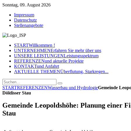
Sonntag, 09. August 2026
Impressum
Datenschutz
Stellenangebote
START
Willkommen !
UNTERNEHMEN
Erfahren Sie mehr über uns
UNSERE LEISTUNGEN
Leistungsspektrum
REFERENZEN
und aktuelle Projekte
KONTAKT
und Anfahrt
AKTUELLE THEMEN
Überflutung, Starkregen...
START
REFERENZEN
Wasserbau und Hydrologie
Gemeinde Leopol
Döldisser Stau
Gemeinde Leopoldshöhe: Planung einer Fis
Stau