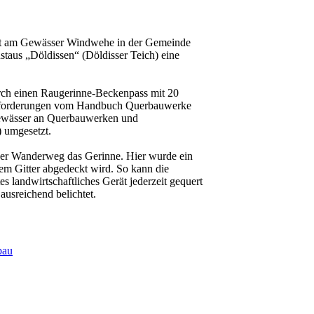
it am Gewässer Windwehe in der Gemeinde
taus „Döldissen“ (Döldisser Teich) eine
ch einen Raugerinne-Beckenpass mit 20
nforderungen vom Handbuch Querbauwerke
Gewässer an Querbauwerken und
 umgesetzt.
ener Wanderweg das Gerinne. Hier wurde ein
em Gitter abgedeckt wird. So kann die
s landwirtschaftliches Gerät jederzeit gequert
usreichend belichtet.
bau