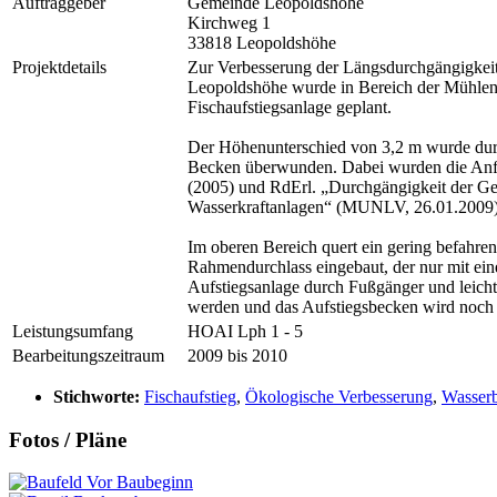
Auftraggeber
Gemeinde Leopoldshöhe
Kirchweg 1
33818 Leopoldshöhe
Projektdetails
Zur Verbesserung der Längsdurchgängigke
Leopoldshöhe wurde in Bereich der Mühlens
Fischaufstiegsanlage geplant.
Der Höhenunterschied von 3,2 m wurde dur
Becken überwunden. Dabei wurden die A
(2005) und RdErl. „Durchgängigkeit der 
Wasserkraftanlagen“ (MUNLV, 26.01.2009)
Im oberen Bereich quert ein gering befahr
Rahmendurchlass eingebaut, der nur mit ein
Aufstiegsanlage durch Fußgänger und leichte
werden und das Aufstiegsbecken wird noch a
Leistungsumfang
HOAI Lph 1 - 5
Bearbeitungszeitraum
2009 bis 2010
Stichworte:
Fischaufstieg
,
Ökologische Verbesserung
,
Wasser
Fotos / Pläne