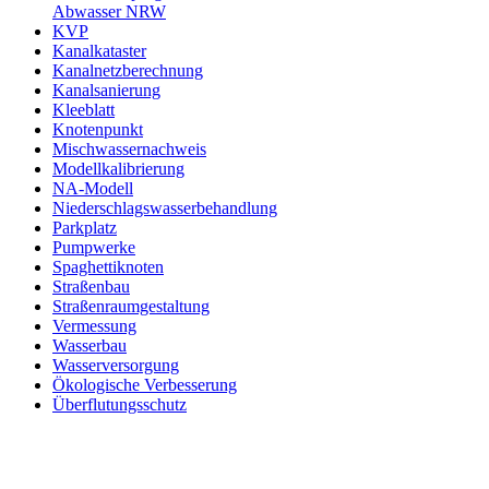
Abwasser NRW
KVP
Kanalkataster
Kanalnetzberechnung
Kanalsanierung
Kleeblatt
Knotenpunkt
Mischwassernachweis
Modellkalibrierung
NA-Modell
Niederschlagswasserbehandlung
Parkplatz
Pumpwerke
Spaghettiknoten
Straßenbau
Straßenraumgestaltung
Vermessung
Wasserbau
Wasserversorgung
Ökologische Verbesserung
Überflutungsschutz
Copyright © 2011 - 2024 Ingenieurbüro Steinbrecher + Goh
Tel.: (05 71) 7 98 40-0, Fax: (05 71) 7 98 40-60 