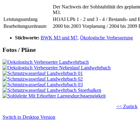
Der Nachweis der Sohlstabilität des gepla
M3.
Leistungsumfang
HOAI LPh 1 - 2 und 3 - 4 / Bestands- und
Bearbeitungszeitraum
2000 bis 2003 Vorplanung / 2004 bis 2009
Stichworte:
BWK M3 und M7
,
Ökologische Verbesserung
Fotos / Pläne
<< Zurück
Switch to Desktop Version
Copyright © 2011 - 2024 Ingenieurbüro Steinbrecher +
Gohlke GbR - Hauptstraße 79-81, 32457 Porta Westfalica
Tel.: (05 71) 7 98 40-0, Fax: (05 71) 7 98 40-60