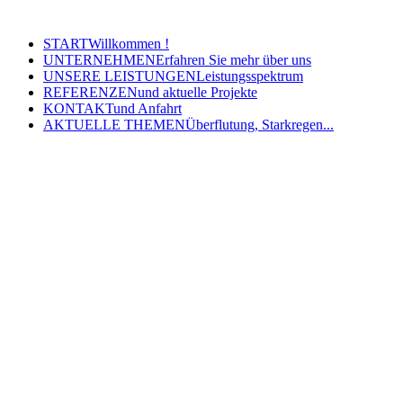
- E-Mail: post@steinbrecher-gohlke.de
START
Willkommen !
UNTERNEHMEN
Erfahren Sie mehr über uns
UNSERE LEISTUNGEN
Leistungsspektrum
REFERENZEN
und aktuelle Projekte
KONTAKT
und Anfahrt
AKTUELLE THEMEN
Überflutung, Starkregen...