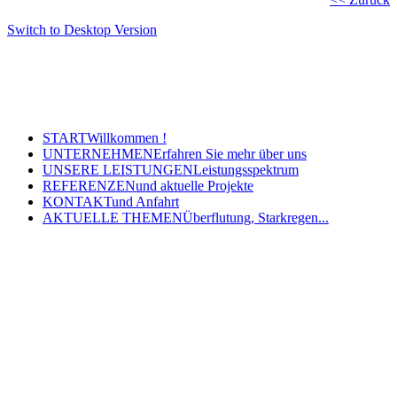
Switch to Desktop Version
Copyright © 2011 - 2024 Ingenieurbüro Steinbrecher +
Gohlke GbR - Hauptstraße 79-81, 32457 Porta Westfalica
Tel.: (05 71) 7 98 40-0, Fax: (05 71) 7 98 40-60
- E-Mail: post@steinbrecher-gohlke.de
START
Willkommen !
UNTERNEHMEN
Erfahren Sie mehr über uns
UNSERE LEISTUNGEN
Leistungsspektrum
REFERENZEN
und aktuelle Projekte
KONTAKT
und Anfahrt
AKTUELLE THEMEN
Überflutung, Starkregen...