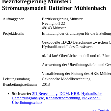
Bezirksregierung Münster:
Strömungsmodell Dattelner Mühlenbach
Auftraggeber
Bezirksregierung Münster
Nevinghoff 22
48143 Münster
Projektdetails
Ermittlung der Grundlagen für die Erstellu
Gekoppelte 1D/2D-Berechnung zwischen Ob
Hydraulikmodell des Gewässers
rd. 14 km² Oberflächenmodell und rd. 7 k
Auswertung der Überflutungstiefen und Ge
Visualisierung der Flutung des HRB Mühle
Leistungsumfang
Gekoppelte Modellberechnung
Bearbeitungszeitraum
2013
Stichworte:
2D-Berechnung
,
DGM
,
HRB
,
Hydraulische
Gefährdungsanalyse
,
Kanalnetzberechnung
,
NA-Modell
,
Überflutungsschutz
<< Zurück