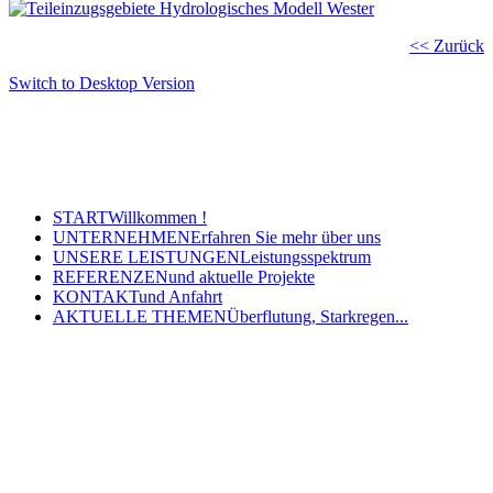
<< Zurück
Switch to Desktop Version
Copyright © 2011 - 2024 Ingenieurbüro Steinbrecher +
Gohlke GbR - Hauptstraße 79-81, 32457 Porta Westfalica
Tel.: (05 71) 7 98 40-0, Fax: (05 71) 7 98 40-60
- E-Mail: post@steinbrecher-gohlke.de
START
Willkommen !
UNTERNEHMEN
Erfahren Sie mehr über uns
UNSERE LEISTUNGEN
Leistungsspektrum
REFERENZEN
und aktuelle Projekte
KONTAKT
und Anfahrt
AKTUELLE THEMEN
Überflutung, Starkregen...