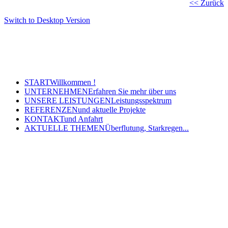
<< Zurück
Switch to Desktop Version
Copyright © 2011 - 2024 Ingenieurbüro Steinbrecher +
Gohlke GbR - Hauptstraße 79-81, 32457 Porta Westfalica
Tel.: (05 71) 7 98 40-0, Fax: (05 71) 7 98 40-60
- E-Mail: post@steinbrecher-gohlke.de
START
Willkommen !
UNTERNEHMEN
Erfahren Sie mehr über uns
UNSERE LEISTUNGEN
Leistungsspektrum
REFERENZEN
und aktuelle Projekte
KONTAKT
und Anfahrt
AKTUELLE THEMEN
Überflutung, Starkregen...