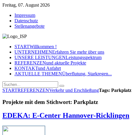
Freitag, 07. August 2026
Impressum
Datenschutz
Stellenangebote
START
Willkommen !
UNTERNEHMEN
Erfahren Sie mehr über uns
UNSERE LEISTUNGEN
Leistungsspektrum
REFERENZEN
und aktuelle Projekte
KONTAKT
und Anfahrt
AKTUELLE THEMEN
Überflutung, Starkregen...
START
REFERENZEN
Verkehr und Erschließung
Tags: Parkplatz
Projekte mit dem Stichwort: Parkplatz
EDEKA: E-Center Hannover-Ricklingen