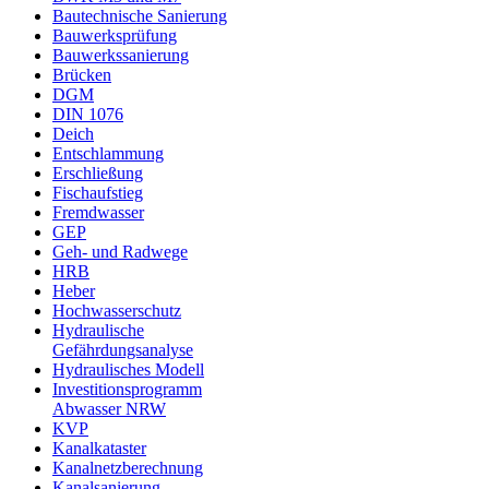
Bautechnische Sanierung
Bauwerksprüfung
Bauwerkssanierung
Brücken
DGM
DIN 1076
Deich
Entschlammung
Erschließung
Fischaufstieg
Fremdwasser
GEP
Geh- und Radwege
HRB
Heber
Hochwasserschutz
Hydraulische
Gefährdungsanalyse
Hydraulisches Modell
Investitionsprogramm
Abwasser NRW
KVP
Kanalkataster
Kanalnetzberechnung
Kanalsanierung