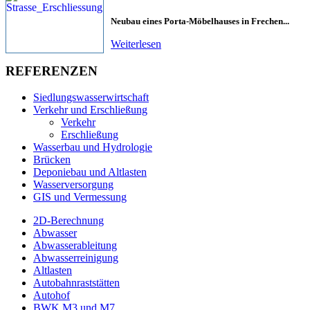
Neubau eines Porta-Möbelhauses in Frechen...
Weiterlesen
REFERENZEN
Siedlungswasserwirtschaft
Verkehr und Erschließung
Verkehr
Erschließung
Wasserbau und Hydrologie
Brücken
Deponiebau und Altlasten
Wasserversorgung
GIS und Vermessung
2D-Berechnung
Abwasser
Abwasserableitung
Abwasserreinigung
Altlasten
Autobahnraststätten
Autohof
BWK M3 und M7