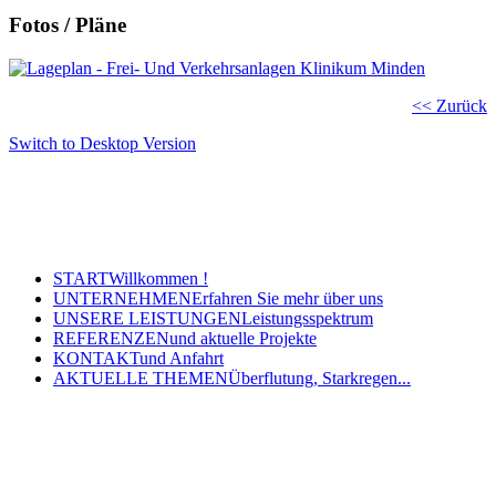
Fotos / Pläne
<< Zurück
Switch to Desktop Version
Copyright © 2011 - 2024 Ingenieurbüro Steinbrecher +
Gohlke GbR - Hauptstraße 79-81, 32457 Porta Westfalica
Tel.: (05 71) 7 98 40-0, Fax: (05 71) 7 98 40-60
- E-Mail: post@steinbrecher-gohlke.de
START
Willkommen !
UNTERNEHMEN
Erfahren Sie mehr über uns
UNSERE LEISTUNGEN
Leistungsspektrum
REFERENZEN
und aktuelle Projekte
KONTAKT
und Anfahrt
AKTUELLE THEMEN
Überflutung, Starkregen...