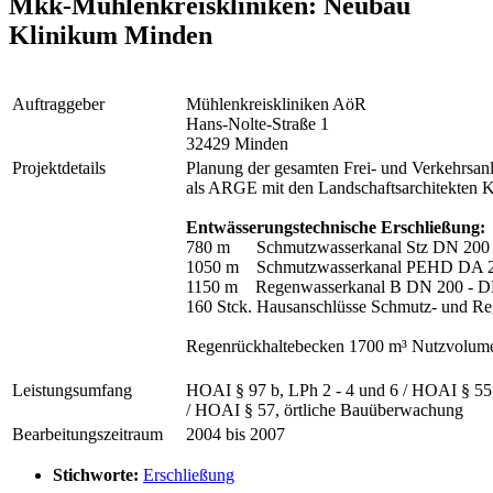
Mkk-Mühlenkreiskliniken: Neubau
Klinikum Minden
Auftraggeber
Mühlenkreiskliniken AöR
Hans-Nolte-Straße 1
32429 Minden
Projektdetails
Planung der gesamten Frei- und Verkehrsan
als ARGE mit den Landschaftsarchitekten 
Entwässerungstechnische Erschließung:
780 m Schmutzwasserkanal Stz DN 200
1050 m Schmutzwasserkanal PEHD DA 2
1150 m Regenwasserkanal B DN 200 - D
160 Stck. Hausanschlüsse Schmutz- und R
Regenrückhaltebecken 1700 m³ Nutzvolum
Leistungsumfang
HOAI § 97 b, LPh 2 - 4 und 6 / HOAI § 55,
/ HOAI § 57, örtliche Bauüberwachung
Bearbeitungszeitraum
2004 bis 2007
Stichworte:
Erschließung