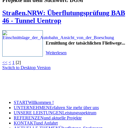
Projekte mit dem Stichwort: DGM
Straßen.NRW: Überflutungsprüfung BAB
46 - Tunnel Uentrop
Ermittlung der tatsächlichen Fließwege...
Weiterlesen
<<
<
1
[
2
]
Switch to Desktop Version
Copyright © 2011 - 2024 Ingenieurbüro Steinbrecher +
Gohlke GbR - Hauptstraße 79-81, 32457 Porta Westfalica
Tel.: (05 71) 7 98 40-0, Fax: (05 71) 7 98 40-60
- E-Mail: post@steinbrecher-gohlke.de
START
Willkommen !
UNTERNEHMEN
Erfahren Sie mehr über uns
UNSERE LEISTUNGEN
Leistungsspektrum
REFERENZEN
und aktuelle Projekte
KONTAKT
und Anfahrt