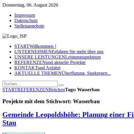
Donnerstag, 06. August 2026
Impressum
Datenschutz
Stellenangebote
START
Willkommen !
UNTERNEHMEN
Erfahren Sie mehr über uns
UNSERE LEISTUNGEN
Leistungsspektrum
REFERENZEN
und aktuelle Projekte
KONTAKT
und Anfahrt
AKTUELLE THEMEN
Überflutung, Starkregen...
START
REFERENZEN
Brücken
Tags: Wasserbau
Projekte mit dem Stichwort: Wasserbau
Gemeinde Leopoldshöhe: Planung einer Fis
Stau