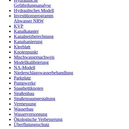
Hydraulische
Gefährdungsanalyse
Hydraulisches Modell
Investitionsprogramm
Abwasser NRW
KVP
Kanalkataster
Kanalnetzberechnung
Kanalsanierung
Kleeblatt
Knotenpunkt
Mischwassernachweis
Modellkalibrierung
NA-Modell
Niederschlagswasserbehandlung
Parkplatz
Pumpwerke
Spaghettiknoten
Straßenbau
Straßenraumgestaltung
Vermessung
Wasserbau
Wasserversorgung
Ökologische Verbesserung
Überflutungsschutz