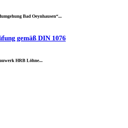
dumgehung Bad Oeynhausen“...
üfung gemäß DIN 1076
rbauwerk HRB Löhne
...