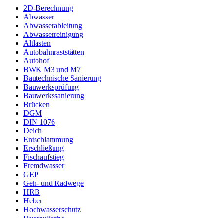
2D-Berechnung
Abwasser
Abwasserableitung
Abwasserreinigung
Altlasten
Autobahnraststätten
Autohof
BWK M3 und M7
Bautechnische Sanierung
Bauwerksprüfung
Bauwerkssanierung
Brücken
DGM
DIN 1076
Deich
Entschlammung
Erschließung
Fischaufstieg
Fremdwasser
GEP
Geh- und Radwege
HRB
Heber
Hochwasserschutz