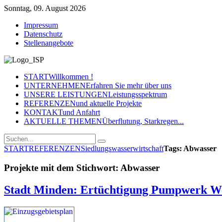
Sonntag, 09. August 2026
Impressum
Datenschutz
Stellenangebote
START
Willkommen !
UNTERNEHMEN
Erfahren Sie mehr über uns
UNSERE LEISTUNGEN
Leistungsspektrum
REFERENZEN
und aktuelle Projekte
KONTAKT
und Anfahrt
AKTUELLE THEMEN
Überflutung, Starkregen...
START
REFERENZEN
Siedlungswasserwirtschaft
Tags: Abwasser
Projekte mit dem Stichwort: Abwasser
Stadt Minden: Ertüchtigung Pumpwerk W