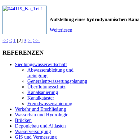
Aufstellung eines hydrodynamischen Kana
Weiterlesen
<<
<
1
[
2
]
3
>
>>
REFERENZEN
Siedlungswasserwirtschaft
Abwasserableitung und
-reinigung
Generalentwässerungsplanung
Überflutungsschutz
Kanalsanierung
Kanalkataster
Fremdwassersanierung
Verkehr und Erschließung
Wasserbau und Hydrologie
Brücken
Deponiebau und Altlasten
Wasserversorgung
GIS und Vermessung