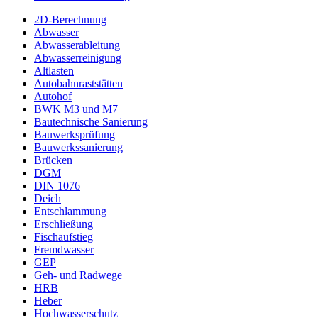
2D-Berechnung
Abwasser
Abwasserableitung
Abwasserreinigung
Altlasten
Autobahnraststätten
Autohof
BWK M3 und M7
Bautechnische Sanierung
Bauwerksprüfung
Bauwerkssanierung
Brücken
DGM
DIN 1076
Deich
Entschlammung
Erschließung
Fischaufstieg
Fremdwasser
GEP
Geh- und Radwege
HRB
Heber
Hochwasserschutz