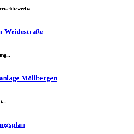
merwettbewerbs
...
en Weidestraße
ung
...
ranlage Möllbergen
...
ungsplan