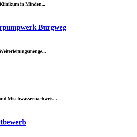
Klinikum in Minden...
serpumpwerk Burgweg
eiterleitungsmenge...
und Mischwassernachweis
...
ttbewerb