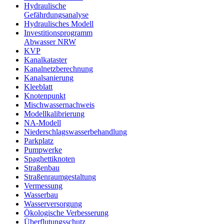
Hydraulische
Gefährdungsanalyse
Hydraulisches Modell
Investitionsprogramm
Abwasser NRW
KVP
Kanalkataster
Kanalnetzberechnung
Kanalsanierung
Kleeblatt
Knotenpunkt
Mischwassernachweis
Modellkalibrierung
NA-Modell
Niederschlagswasserbehandlung
Parkplatz
Pumpwerke
Spaghettiknoten
Straßenbau
Straßenraumgestaltung
Vermessung
Wasserbau
Wasserversorgung
Ökologische Verbesserung
Überflutungsschutz