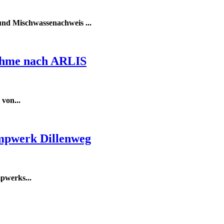
und Mischwassenachweis
...
ahme nach ARLIS
 von
...
umpwerk Dillenweg
pwerks...