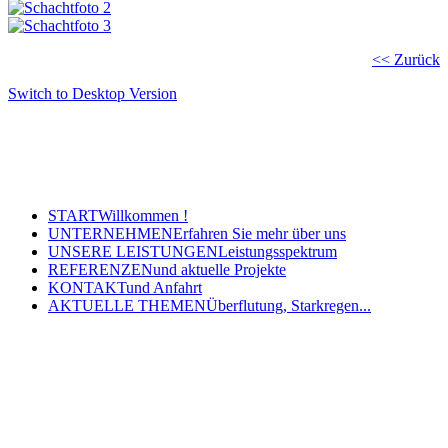
<< Zurück
Switch to Desktop Version
Copyright © 2011 - 2024 Ingenieurbüro Steinbrecher +
Gohlke GbR - Hauptstraße 79-81, 32457 Porta Westfalica
Tel.: (05 71) 7 98 40-0, Fax: (05 71) 7 98 40-60
- E-Mail: post@steinbrecher-gohlke.de
START
Willkommen !
UNTERNEHMEN
Erfahren Sie mehr über uns
UNSERE LEISTUNGEN
Leistungsspektrum
REFERENZEN
und aktuelle Projekte
KONTAKT
und Anfahrt
AKTUELLE THEMEN
Überflutung, Starkregen...