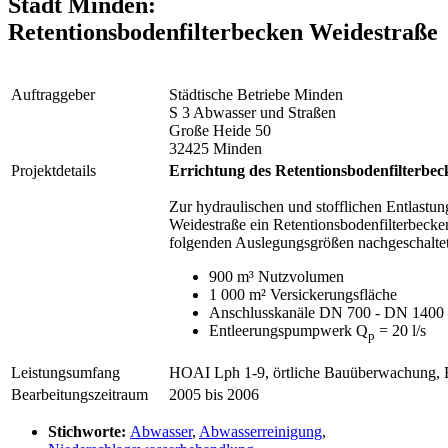
Stadt Minden:
Retentionsbodenfilterbecken Weidestraße
Auftraggeber
Städtische Betriebe Minden
S 3 Abwasser und Straßen
Große Heide 50
32425 Minden
Projektdetails
Errichtung des Retentionsbodenfilterbe
Zur hydraulischen und stofflichen Entlast
Weidestraße ein Retentionsbodenfilterbec
folgenden Auslegungsgrößen nachgeschaltet
900 m³ Nutzvolumen
1 000 m² Versickerungsfläche
Anschlusskanäle DN 700 - DN 1400
Entleerungspumpwerk Q
= 20 l/s
p
Leistungsumfang
HOAI Lph 1-9, örtliche Bauüberwachung, B
Bearbeitungszeitraum
2005 bis 2006
Stichworte:
Abwasser
,
Abwasserreinigung
,