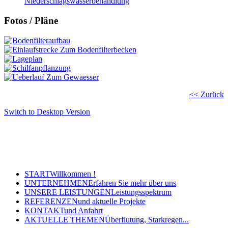
Niederschlagswasserbehandlung
Fotos / Pläne
<< Zurück
Switch to Desktop Version
Copyright © 2011 - 2024 Ingenieurbüro Steinbrecher +
Gohlke GbR - Hauptstraße 79-81, 32457 Porta Westfalica
Tel.: (05 71) 7 98 40-0, Fax: (05 71) 7 98 40-60
- E-Mail: post@steinbrecher-gohlke.de
START
Willkommen !
UNTERNEHMEN
Erfahren Sie mehr über uns
UNSERE LEISTUNGEN
Leistungsspektrum
REFERENZEN
und aktuelle Projekte
KONTAKT
und Anfahrt
AKTUELLE THEMEN
Überflutung, Starkregen...